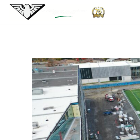
Lieu :
Lasalle
École Secondaire LaSalle