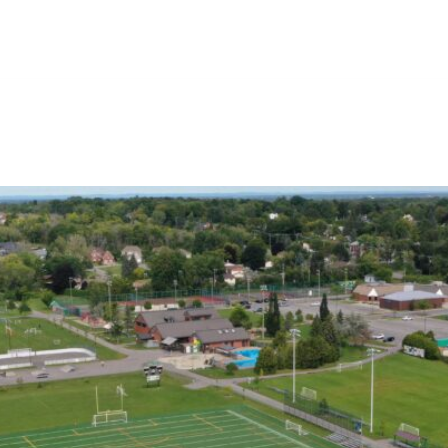
zard
ACCUEIL
À PROPOS
PRODUITS
RÉALISATIONS
ENV