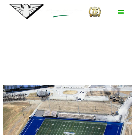
Lieu :
Sherbrooke
Parc Sylvie-Daigle