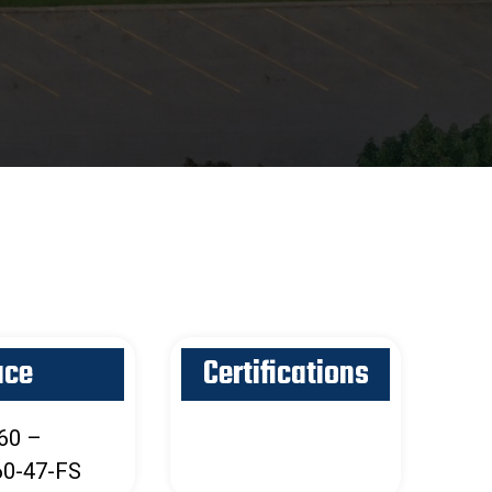
ace
Certifications
60 –
0-47-FS