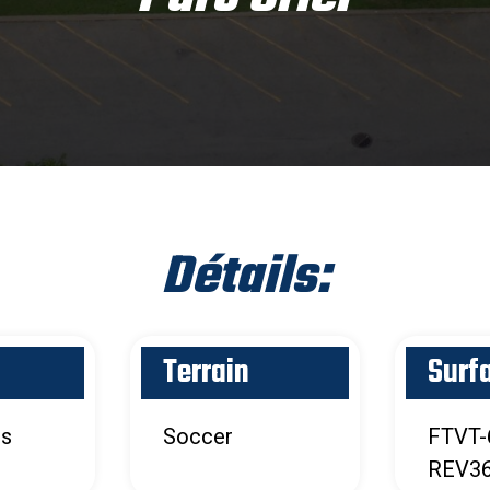
Détails:
Terrain
Surf
ds
Soccer
FTVT-
REV36