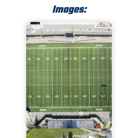
Images:
,
,