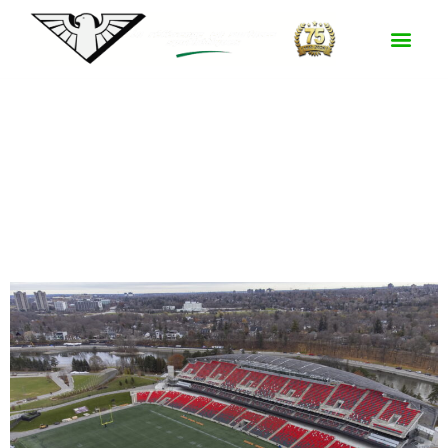
Surface :
FT
CORE-1 / TG15
TD Place Stadium