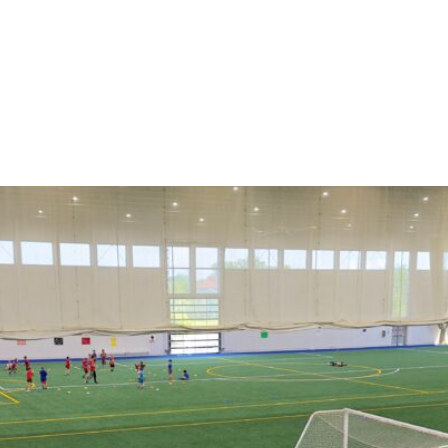
T-45-40
ACCUEIL
À PROPOS
PRODUITS
RÉALISATIONS
ENV