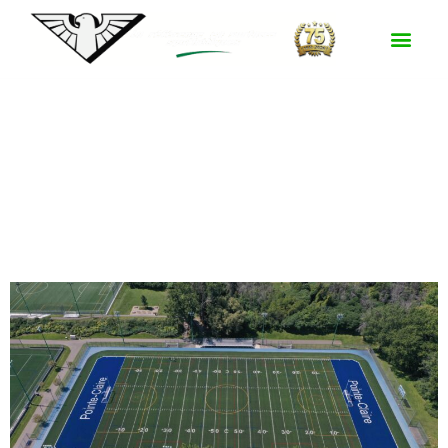
Surface :
FTVT-
45 SBR / TG23
Parc Terra-Cotta, Terrain 2