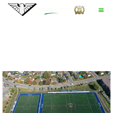
Surface :
XM6 -
REV360
PARC RENÉ-VEILLET