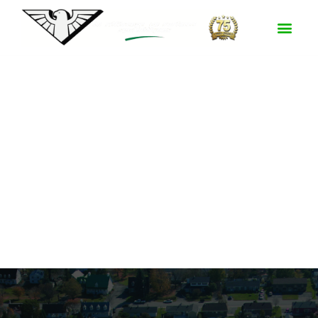
Surface :
XTHD-
50 - FTVT-57-
45
Parc Giuseppe-Garibaldi