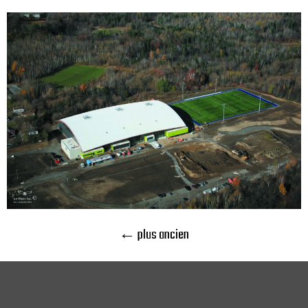
←
plus ancien