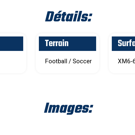
Détails:
Terrain
Surf
Football / Soccer
XM6-6
Images: