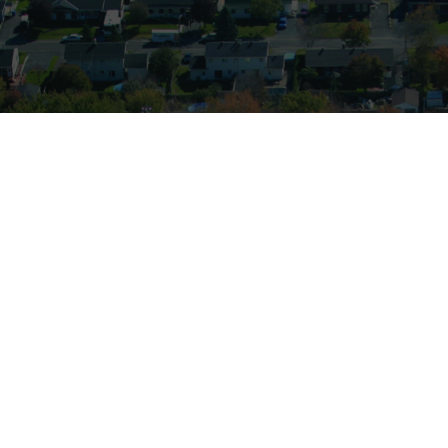
US AVEZ DES QUESTIO
CONTACTEZ-NOUS
s
Réalisations
Environnement
Magasin