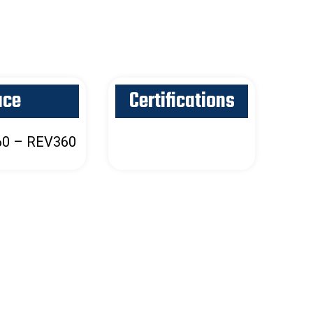
ace
Certifications
0 – REV360